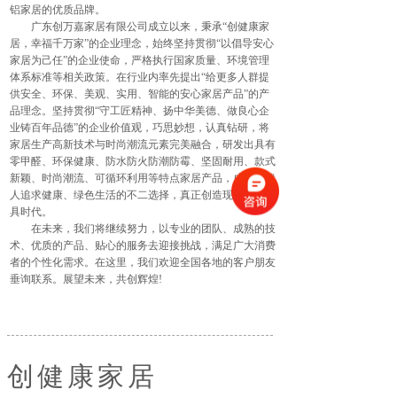
铝家居的优质品牌。
广东创万嘉家居有限公司成立以来，秉承“创健康家
居，幸福千万家”的企业理念，始终坚持贯彻“以倡导安心
家居为己任”的企业使命，严格执行国家质量、环境管理
体系标准等相关政策。在行业内率先提出“给更多人群提
供安全、环保、美观、实用、智能的安心家居产品”的产
品理念。坚持贯彻“守工匠精神、扬中华美德、做良心企
业铸百年品德”的企业价值观，巧思妙想，认真钻研，将
家居生产高新技术与时尚潮流元素完美融合，研发出具有
零甲醛、环保健康、防水防火防潮防霉、坚固耐用、款式
新颖、时尚潮流、可循环利用等特点家居产品，成为现代
人追求健康、绿色生活的不二选择，真正创造现代环保家
具时代。
在未来，我们将继续努力，以专业的团队、成熟的技
术、优质的产品、贴心的服务去迎接挑战，满足广大消费
者的个性化需求。在这里，我们欢迎全国各地的客户朋友
垂询联系。展望未来，共创辉煌!
创健康家居